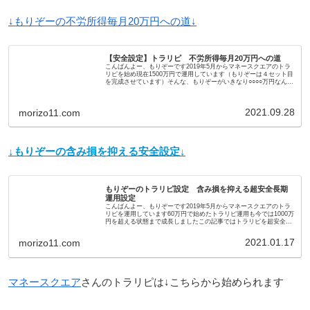
↓もりぞーの不労所得毎月20万円への道↓
【安全設定】トラリピ 不労所得毎月20万円への道
こんばんよー、もりぞーです2019年5月からマネースクエアのトラ
リピを始め現在1500万円で運用しています（もりぞーは４セット目
を完成させています）そんな、もりぞーがいきなり○○○○万円なんて
用意できないよーって方や少しづつ慣れていきたいな...
2021.09.28
morizo11.com
↓もりぞーの含み損を抑える安全設定↓
もりぞーのトラリピ設定 含み損を抑える超安全長期
運用設定
こんばんよー、もりぞーです2019年5月からマネースクエアのトラ
リピを運用しています60万円で始めたトラリピ運用も今では1000万
円を超える状態まで成長しましたこの記事ではトラリピを超安全に
長期運用するための設定を紹介していますトラリピとは...
2021.01.17
morizo11.com
マネースクエア
さんのトラリピは↓こちらから始められます