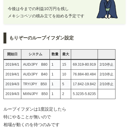
今後は今までの利益10万円を残し
メキシコペソの積み立てを始める予定です
もりぞーのループイフダン設定
開始日
システム
数量
最大
2019/4/1
AUD/JPY B80
1
15
69.319-80.919
2/10停止
2019/4/1
AUD/JPY B40
1
10
76.884-80.484
2/10停止
2019/4/3
TRY/JPY B50
1
5
17.842-19.842
2/10停止
2019/4/3
MXN/JPY B50
1
2
5.3235-5.8235
ループイフダンは1度設定したら
特にやることが無いので
相場が動くのを待つのみです