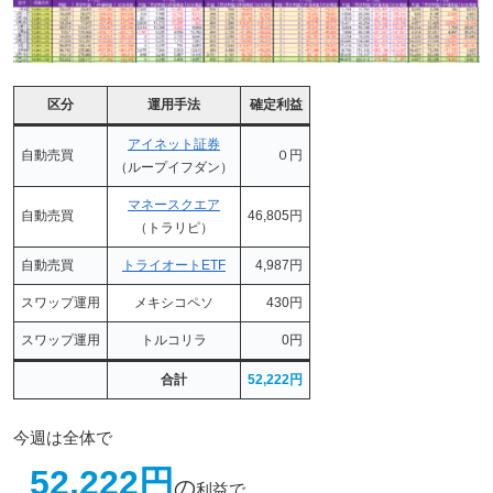
区分
運用手法
確定利益
アイネット証券
自動売買
０円
（ループイフダン）
マネースクエア
自動売買
46,805円
（トラリピ）
自動売買
トライオートETF
4,987円
スワップ運用
メキシコペソ
430円
スワップ運用
トルコリラ
0円
合計
52,222円
今週は全体で
52,222円
の
利益で