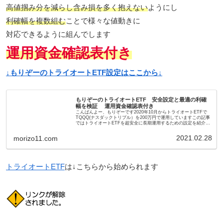
高値掴み分を減らし含み損を多く抱えない
ようにし
利確幅を複数組む
ことで様々な値動きに
対応できるように組んでします
運用資金確認表付き
↓もりぞーのトライオートETF設定はここから↓
もりぞーのトライオートETF 安全設定と最適の利確
幅を検証 運用資金確認表付き
こんばんよー、もりぞーです2020年10月からトライオートETFで
TQQQ(ナスダックトリプル）を200万円で運用していますこの記事
ではトライオートETFを超安全に長期運用するための設定を紹介し
ています↓登録だけなら無料で出来ます↓トライオ...
2021.02.28
morizo11.com
トライオートETF
は↓こちらから始められます