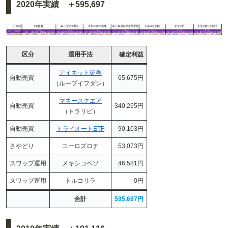
2020年実績 ＋595,697
区分
運用手法
確定利益
アイネット証券
自動売買
65,675円
（ループイフダン）
マネースクエア
自動売買
340,265円
（トラリピ）
自動売買
トライオートETF
90,103円
さやどり
ユーロズロチ
53,073円
スワップ運用
メキシコペソ
46,581円
スワップ運用
トルコリラ
0円
合計
595,697円