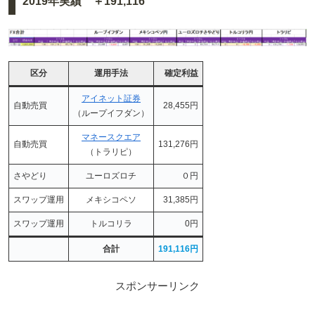
2019年実績 ＋191,116
区分
運用手法
確定利益
アイネット証券
自動売買
28,455円
（ループイフダン）
マネースクエア
自動売買
131,276円
（トラリピ）
さやどり
ユーロズロチ
０円
スワップ運用
メキシコペソ
31,385円
スワップ運用
トルコリラ
0円
合計
191,116円
スポンサーリンク