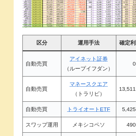
区分
運用手法
確定利
アイネット証券
自動売買
（ループイフダン）
マネースクエア
自動売買
13,51
（トラリピ）
自動売買
トライオートETF
5,42
スワップ運用
メキシコペソ
49