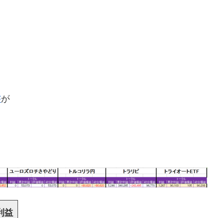
F
が
利益