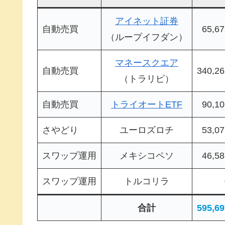
アイネット証券
自動売買
65,6
（ループイフダン）
マネースクエア
自動売買
340,2
（トラリピ）
自動売買
トライオートETF
90,1
さやどり
ユーロズロチ
53,0
スワップ運用
メキシコペソ
46,5
スワップ運用
トルコリラ
合計
595,6