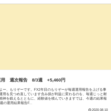
用 週次報告 8/3週 +5,460円
よー、もりぞーです。FX2年目のもりぞーが毎週運用報告を上げる事
運用を見つめ直しています含み損が利益に変わるのを、毎週じっと耐
精神を鍛えるとともに、経験値を積んでいきますでは、今週の結果報
週の運用結果報告F...
2020.08.10