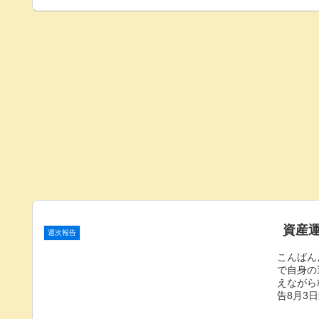
資産運
週次報告
こんばん
で自身の
えながら
告8月3日