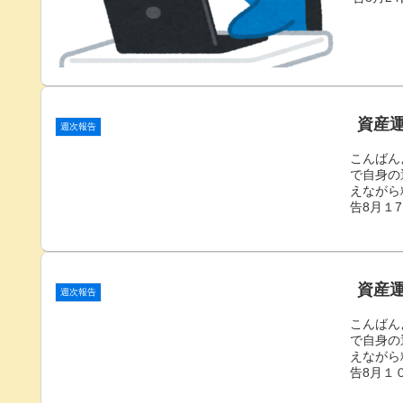
資産運
週次報告
こんばん
で自身の
えながら
告8月１7
資産運
週次報告
こんばん
で自身の
えながら
告8月１