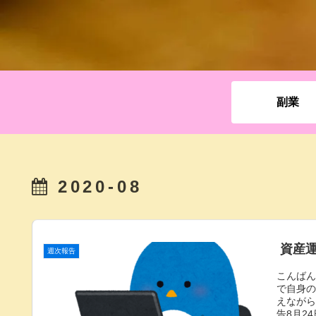
副業
2020-08
資産運
週次報告
こんばん
で自身
えなが
告8月2