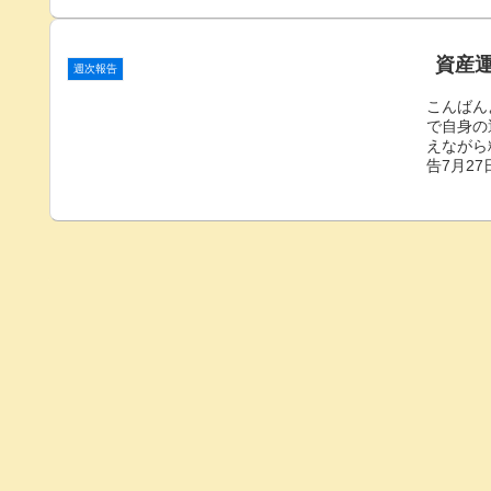
資産運
週次報告
こんばん
で自身の
えながら
告7月27