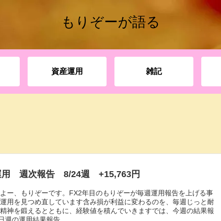
もりぞーが語る
資産運用
雑記
用 週次報告 8/24週 +15,763円
よー、もりぞーです。FX2年目のもりぞーが毎週運用報告を上げる事
の運用を見つめ直しています含み損が利益に変わるのを、毎週じっと耐
ら精神を鍛えるとともに、経験値を積んでいきますでは、今週の結果報
4日週の運用結果報告...