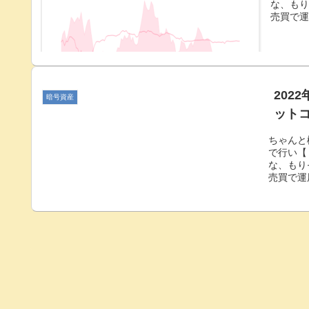
な、も
売買で運
202
暗号資産
ット
ちゃんと
で行い【
な、もり
売買で運