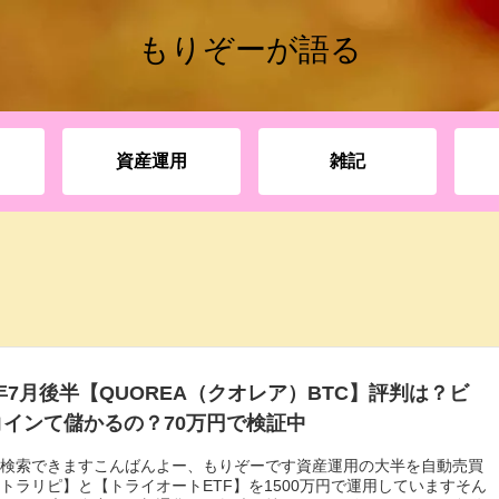
もりぞーが語る
資産運用
雑記
2年7月後半【QUOREA（クオレア）BTC】評判は？ビ
コインて儲かるの？70万円で検証中
と検索できますこんばんよー、もりぞーです資産運用の大半を自動売買
トラリピ】と【トライオートETF】を1500万円で運用していますそん