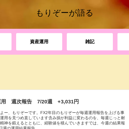
もりぞーが語る
資産運用
雑記
用 週次報告 7/20週 +3,031円
よー、もりぞーです。FX2年目のもりぞーが毎週運用報告を上げる事
の運用を見つめ直しています含み損が利益に変わるのを、毎週じっと耐
ら精神を鍛えるとともに、経験値を積んでいきますでは、今週の結果報
0日週の運用結果報告...