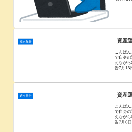
資産運
週次報告
こんばん
で自身の
えながら
告7月13
資産運
週次報告
こんばん
で自身の
えながら
告7月6日