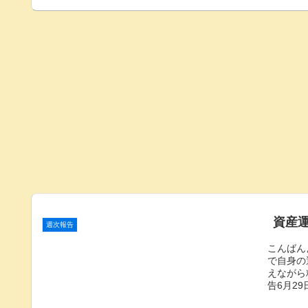
資産運
週次報告
こんばん
で自身の
えながら
告6月29