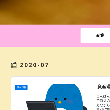
副業
2020-07
資産運
週次報告
こんばん
で自身
えなが
告7月2