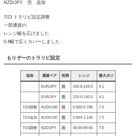
NZD/JPY 売 追加
7/23 トラリピ設定調整
一部通貨の
レンジ幅を広げました
0.4幅で広くカバーしました
もりぞーのトラリピ設定
追加
通貨ペア
売買
レンジ
最大ポジ
EUR/JPY
買
100.0-120.0
4.1
EUR/JPY
売
120.0-140.0
4.1
7/23調整
AUD/USD
買
0.500-0.796
7.5
7/23追加
AUD/USD
売
0.804-1.100
7.5
7/23調整
NZD/JPY
買
40.00-69.60
7.5