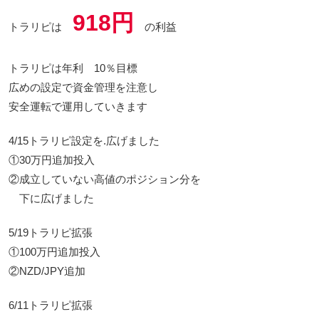
918円
トラリピは
の利益
トラリピは年利 10％目標
広めの設定で資金管理を注意し
安全運転で運用していきます
4/15トラリピ設定を.広げました
①30万円追加投入
②成立していない高値のポジション分を
下に広げました
5/19トラリピ拡張
①100万円追加投入
②NZD/JPY追加
6/11トラリピ拡張