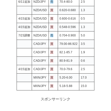
6/11追加
NZD/JPY
売
70.4-80.0
2.5
NZD/USD
買
0.620-0.680
1.3
4/15追加
NZD/USD
買
0.600-0.616
0.5
4/15追加
NZD/USD
買
0.548-0.596
1.3
7/23調整
NZD/USD
売
0.704-0.900
5.0
CAD/JPY
買
79.00-86.922
3.5
CAD/JPY
買
82.1-85.7
1.9
CAD/JPY
買
80.9-81.9
0.6
4/15追加
CAD/JPY
買
70.0-79.6
2.5
MXN/JPY
買
5.20-6.00
17.0
MXN/JPY
買
5.18-5.88
15.0
スポンサーリンク