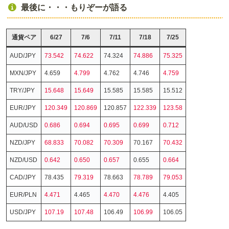
最後に・・・もりぞーが語る
通貨ペア
6/27
7/6
7/11
7/18
7/25
AUD/JPY
73.542
74.622
74.324
74.886
75.325
MXN/JPY
4.659
4.799
4.762
4.746
4.759
TRY/JPY
15.648
15.649
15.585
15.585
15.512
EUR/JPY
120.349
120.869
120.857
122.339
123.58
AUD/USD
0.686
0.694
0.695
0.699
0.712
NZD/JPY
68.833
70.082
70.309
70.167
70.432
NZD/USD
0.642
0.650
0.657
0.655
0.664
CAD/JPY
78.435
79.319
78.663
78.789
79.053
EUR/PLN
4.471
4.465
4.470
4.476
4.405
USD/JPY
107.19
107.48
106.49
106.99
106.05