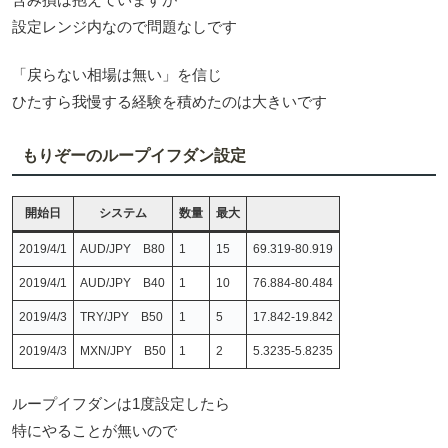
設定レンジ内なので問題なしです
「戻らない相場は無い」を信じ
ひたすら我慢する経験を積めたのは大きいです
もりぞーのループイフダン設定
開始日
システム
数量
最大
2019/4/1
AUD/JPY B80
1
15
69.319-80.919
2019/4/1
AUD/JPY B40
1
10
76.884-80.484
2019/4/3
TRY/JPY B50
1
5
17.842-19.842
2019/4/3
MXN/JPY B50
1
2
5.3235-5.8235
ループイフダンは1度設定したら
特にやることが無いので