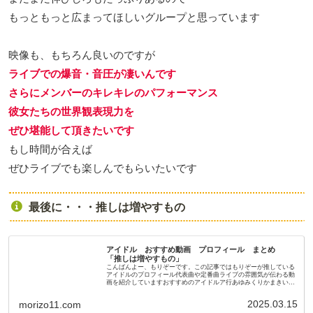
もっともっと広まってほしいグループと思っています
映像も、もちろん良いのですが
ライブでの爆音・音圧が凄いんです
さらにメンバーのキレキレのパフォーマンス
彼女たちの世界観表現力を
ぜひ
堪能して頂きたいです
もし時間が合えば
ぜひライブでも楽しんでもらいたいです
最後に・・・推しは増やすもの
アイドル おすすめ動画 プロフィール まとめ
「推しは増やすもの」
こんばんよー、もりぞーです。この記事ではもりぞーが推している
アイドルのプロフィール代表曲や定番曲ライブの雰囲気が伝わる動
画を紹介していますおすすめのアイドルア行あゆみくりかまきいぎ
なり東北産＝LOVE（イコールラブ、イコラブ）ukka小野小...
2025.03.15
morizo11.com