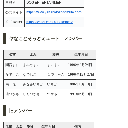
事務所
DOG ENTERTAINMENT
公式サイト
https://www.yanakotosottomute.com/
公式Twitter
https://twitter.com/YanakotoSM
ヤなことそっとミュート メンバー
名前
よみ
愛称
生年月日
間宮まに
まみやまに
まにまに
1996年4月24日
なでしこ
なでしこ
なでちゃん
1996年12月27日
南一花
みなみいちか
いちか
1996年8月13日
凛つかさ
りんつかさ
つかさ
1997年6月19日
旧メンバー
名前
よみ
愛称
生年月日
備考