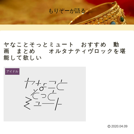
もりぞーが語る
ヤなことそっとミュート おすすめ 動
画 まとめ オルタナティヴロックを堪
能して欲しい
アイドル
2020.04.09