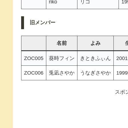
riko
リコ
1
旧メンバー
名前
よみ
ZOC005
葵時フィン
きときふぃん
200
ZOC006
兎凪さやか
うなぎさやか
199
スポ