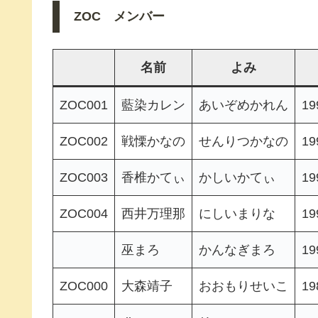
ZOC メンバー
名前
よみ
ZOC001
藍染カレン
あいぞめかれん
1
ZOC002
戦慄かなの
せんりつかなの
1
ZOC003
香椎かてぃ
かしいかてぃ
1
ZOC004
西井万理那
にしいまりな
1
巫まろ
かんなぎまろ
1
ZOC000
大森靖子
おおもりせいこ
1