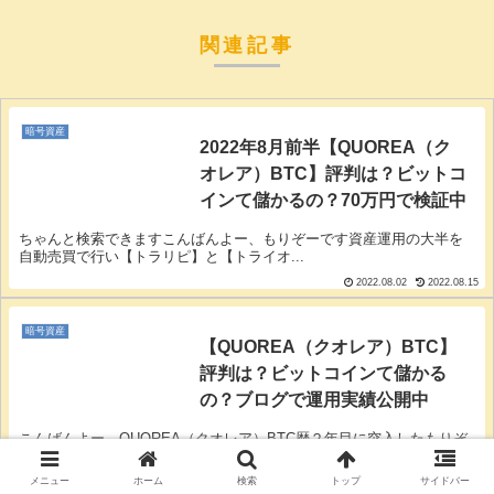
関連記事
暗号資産
2022年8月前半【QUOREA（ク
オレア）BTC】評判は？ビットコ
インて儲かるの？70万円で検証中
ちゃんと検索できますこんばんよー、もりぞーです資産運用の大半を
自動売買で行い【トラリピ】と【トライオ...
2022.08.02
2022.08.15
暗号資産
【QUOREA（クオレア）BTC】
評判は？ビットコインて儲かる
の？ブログで運用実績公開中
こんばんよー、QUOREA（クオレア）BTC歴２年目に突入したもりぞ
ーです資産運用の大半を【トラリピ...
メニュー
ホーム
検索
トップ
サイドバー
2021.02.23
2022.06.07