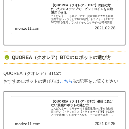
【QUOREA（クオレア） BTC】の始め方
たったの3ステップで ビットコインを自動
運用できる
こんばんよー もりぞーです。資産運用の大半を自動
売買で行いトラリピで1000万円、トライオートETFで
200万円を運用していますそんなもりぞーが暗号資産
（仮想通貨）ビットコインに興味を持ちながらも今買
2021.02.28
morizo11.com
って暴落したら大変だーとかもう少し下がっ...
QUOREA（クオレア）BTCのロボットの選び方
QUOREA（クオレア）BTCの
おすすめロボットの選び方は
こちら
☟の記事をご覧ください
【QUOREA（クオレア）BTC】暴落に負け
ない最強ロボットの選び方
こんばんよー、もりぞーです資産運用の大半を自動売
買で行い【トラリピ】と【トライオートETF】を1200
万円で運用していますそんなもりぞーが暗号資産（仮
想通貨）に興味を持ちさらにビットコインを自動売買
で運用できるサービスを見つけましたそれがQ...
2021.02.25
morizo11.com