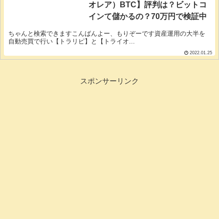
オレア）BTC】評判は？ビットコ
インて儲かるの？70万円で検証中
ちゃんと検索できますこんばんよー、もりぞーです資産運用の大半を
自動売買で行い【トラリピ】と【トライオ...
2022.01.25
スポンサーリンク