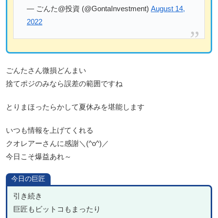
— ごんた@投資 (@GontaInvestment)
August 14,
2022
ごんたさん微損どんまい
捨てポジのみなら誤差の範囲ですね
とりまほったらかして夏休みを堪能します
いつも情報を上げてくれる
クオレアーさんに感謝＼(^o^)／
今日こそ爆益あれ～
今日の巨匠
引き続き
巨匠もビットコもまったり