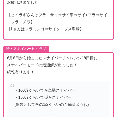
お疲れさまでした
【ヒイラギさんはフラ＋サイ⇒サイ単⇒サイ+フラ⇒サイ
＋フラ＋チワ】
【Lさんはフラミンゴ⇒サイクロプス単騎】
続・スナイパーヒイラギ
6月8日から始まったスナイパーチャレンジ19日目に
スナイパーモードの最適解が出ました！
続報有ります！
・100万くらいで🦩単騎スナイパー
・150万くらいで👹🦩スナイパー
(保険としてその1/2くらいの予備資金もね)