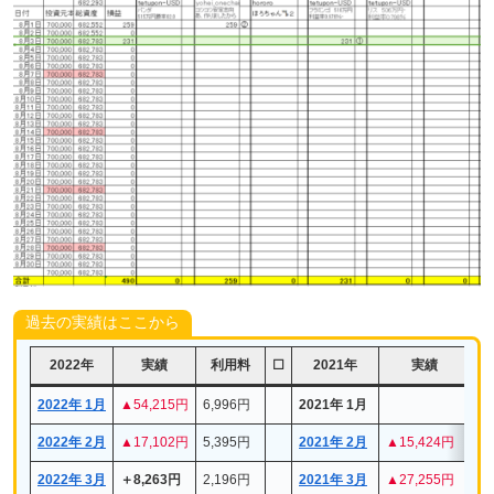
過去の実績はここから
2022年
実績
利用料
☐
2021年
実績
2022年 1月
▲54,215
円
6,996円
2021年 1月
2022年 2月
▲17,102
円
5,395円
2021年 2月
▲15,424円
8,
2022年 3
月
＋8,263円
2,196円
2021年 3月
▲27,255円
15