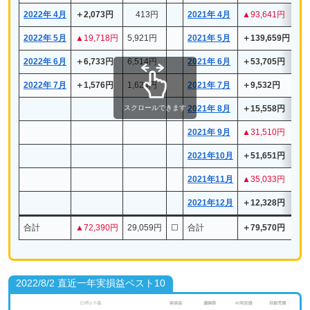
2022年 4月
＋2,073円
413円
2021年 4月
▲93,641円
11
2022年 5月
▲19,718
円
5,921円
2021年 5月
＋139,659円
15
2022年 6月
＋6,733円
6,514円
2021年 6月
＋53,705円
10
2022年 7月
＋1,576円
1,624円
2021年 7月
＋9,532円
2,
スクロールできます
2021年 8月
＋15,558円
6,
2021年 9月
▲31,510円
9,
2021年10月
＋51,651円
6,
2021年11月
▲35,033円
4,
2021年12月
＋12,328円
5,
合計
▲72,390円
29,059円
☐
合計
＋79,570円
95
2022/8/2 直近一年実損益ベスト10