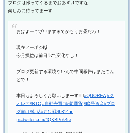
ブログは帰ってくるまでおあずけですな
楽しみに待ってまーす
おはよーございます☀️てかもうお昼だわ！
現在ノーポジ🙌
今月損益は前日比で変化なし！
ブログ更新する環境ないんで中間報告はまたこん
どで！
本日もよろしくお願いしまーす🙋‍♀️
#QUOREA
#ク
オレア
#BTC
#自動売買
#仮想通貨
#暗号資産
#ブロ
グ書け
#朝活
#おは戦40814an
pic.twitter.com/4QKBPok4sr