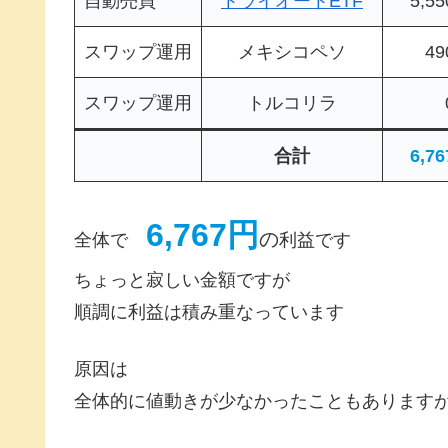
自動売買
トライオートETF
5,5
スワップ運用
メキシコペソ
4
スワップ運用
トルコリラ
合計
6,7
6,767円
の
全体で
利益です
ちょっと寂しい金額ですが
順調に利益は積み重なっています
原因は
全体的に値動きが少なかったこともあります