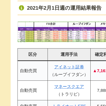
2021年2月1日週の運用結果報告
区分
運用手法
確定
アイネット証券
自動売買
▲7,16
（ループイフダン）
マネースクエア
自動売買
7,8
（トラリピ）