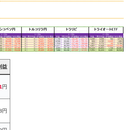
利益
1
円
88円