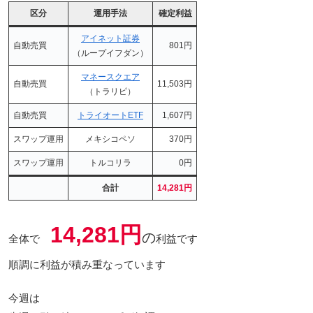
区分
運用手法
確定利益
アイネット証券
自動売買
801円
（ループイフダン）
マネースクエア
自動売買
11,503円
（トラリピ）
自動売買
トライオートETF
1,607円
スワップ運用
メキシコペソ
370円
スワップ運用
トルコリラ
0円
合計
14,281円
14,281円
の
全体で
利益です
順調に利益が積み重なっています
今週は