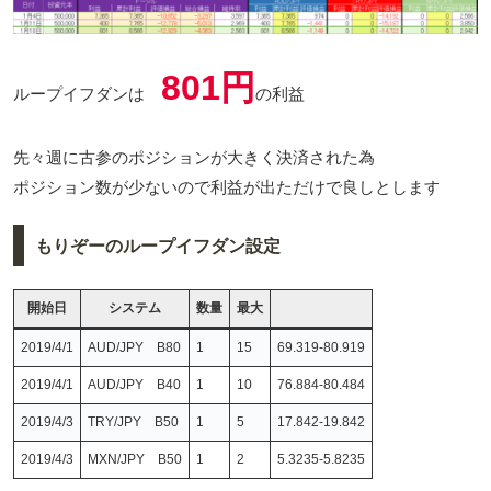
801円
ループイフダンは
の利益
先々週に古参のポジションが大きく決済された為
ポジション数が少ないので利益が出ただけで良しとします
もりぞーのループイフダン設定
開始日
システム
数量
最大
2019/4/1
AUD/JPY B80
1
15
69.319-80.919
2019/4/1
AUD/JPY B40
1
10
76.884-80.484
2019/4/3
TRY/JPY B50
1
5
17.842-19.842
2019/4/3
MXN/JPY B50
1
2
5.3235-5.8235