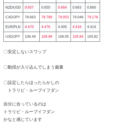
NZD/USD
0.657
0.655
0.664
0.663
0.660
CAD/JPY
78.663
78.789
79.053
79.048
79.178
EUR/PLN
4.470
4.476
4.405
4.416
4.414
USD/JPY
106.49
106.99
106.05
105.84
105.82
〇安定しないスワップ
〇動揺が入り込んでしまう裁量
〇設定したらほったらかしの
トラリピ・ループイフダン
自分に合っているのは
トラリピ・ループイフダン
かなと感じています