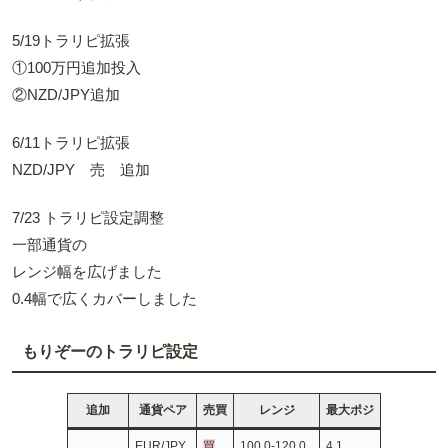
5/19トラリピ拡張
①100万円追加投入
②NZD/JPY追加
6/11トラリピ拡張
NZD/JPY 売 追加
7/23 トラリピ設定調整
一部通貨の
レンジ幅を広げました
0.4幅で広くカバーしました
もりぞーのトラリピ設定
追加
通貨ペア
売買
レンジ
最大ポジ
EUR/JPY
買
100.0-120.0
4.1