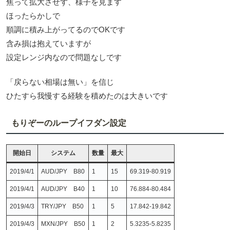
焦って拡大させず、様子を見ます
ほったらかしで
順調に積み上がってるのでOKです
含み損は抱えていますが
設定レンジ内なので問題なしです
「戻らない相場は無い」を信じ
ひたすら我慢する経験を積めたのは大きいです
もりぞーのループイフダン設定
開始日
システム
数量
最大
2019/4/1
AUD/JPY B80
1
15
69.319-80.919
2019/4/1
AUD/JPY B40
1
10
76.884-80.484
2019/4/3
TRY/JPY B50
1
5
17.842-19.842
2019/4/3
MXN/JPY B50
1
2
5.3235-5.8235