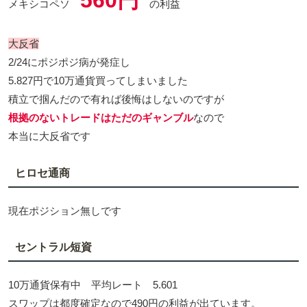
560円
メキシコペソ
の利益
大反省
2/24にポジポジ病が発症し
5.827円で10万通貨買ってしまいました
積立で掴んだので有れば後悔はしないのですが
根拠のないトレードはただのギャンブル
なので
本当に大反省です
ヒロセ通商
現在ポジション無しです
セントラル短資
10万通貨保有中 平均レート 5.601
スワップは都度確定なので490円の利益が出ています。