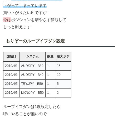
下がってしまっています
買い下がりたい所ですが
今は
ポジションを増やさず静観して
じっと耐えます
もりぞーのループイフダン設定
開始日
システム
数量
最大ポジ
2019/4/1
AUD/JPY B80
1
15
2019/4/1
AUD/JPY B40
1
10
2019/4/3
TRY/JPY B50
1
5
2019/4/3
MXN/JPY B50
1
2
ループイフダンは1度設定したら
特にやることが無いので