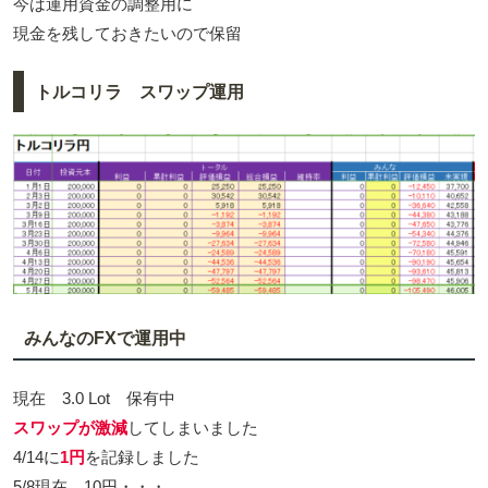
今は運用資金の調整用に
現金を残しておきたいので保留
トルコリラ スワップ運用
みんなのFXで運用中
現在 3.0 Lot 保有中
スワップが激減
してしまいました
4/14に
1円
を記録しました
5/8現在 10円・・・