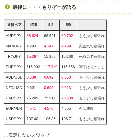
最後に・・・もりぞーが語る
通貨ペア
4/25
5/2
5/9
AUD/JPY
68.624
68.621
69.702
もう少し頑張れ
MXN/JPY
4.293
4.347
4.499
死ぬ気で頑張れ
TRY/JPY
15.397
15.269
15.108
死ぬ気で頑張れ
EUR/JPY
116.092
117.319
115.656
調子はそのまま
AUD/USD
0.638
0.642
0.653
もう少し頑張れ
NZD/USD
0.601
0.605
0.613
もう少し頑張れ
CAD/JPY
76.209
75.911
76.639
もう少し頑張れ
EUR/PLN
4.541
4.570
4.555
今は我慢
USD/JPY
107.40
106.85
106.71
もう少し頑張れ
〇安定しないスワップ