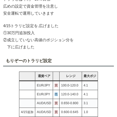
広めの設定で資金管理を注意し
安全運転で運用していきます
4/15トラリピ設定を.広げました
①30万円追加投入
②成立していない高値のポジション分を
下に広げました
もりぞーのトラリピ設定
通貨ペア
レンジ
最大ポジ
EUR/JPY
買
100.0-120.0
4.1
EUR/JPY
売
120.0-140.0
4.1
AUD/USD
買
0.650-0.800
3.1
4/15追加
AUD/USD
買
0.600-0.645
1.0